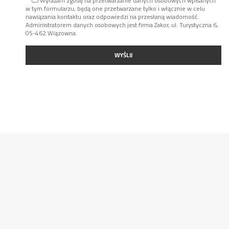
Wyrażam zgodę na przetwarzanie danych osobowych wpisanych
w tym formularzu, będą one przetwarzane tylko i włącznie w celu
nawiązania kontaktu oraz odpowiedzi na przesłaną wiadomość.
Administratorem danych osobowych jest firma Zakor, ul. Turystyczna 6,
05-462 Wiązowna.