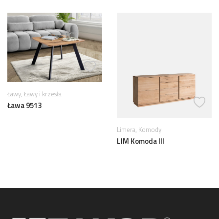
,
Ławy
Ławy i krzesła
Ława 9513
,
Limera
Komody
LIM Komoda III