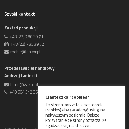
Szybki kontakt
Zakład produkcji
+48 (22) 780 39 71
+48 (22) 780 39 72
meble@zakor.pl
Przedstawiciel handlowy
Andrzej Łaniecki
biuro@zakor.pl
+48 604 512 361
Ciasteczka "cookies"
Ta strona korzysta z ciasteczek
(cookies) aby świadczyć usługi na
najwyższym poziomie. Dalsze
korzystanie ze strony oznacza, że
zgadzasz się na ich użycie.
ZAKOR © 1984 - 2026 Wszelkie prawa zastrzeżone.