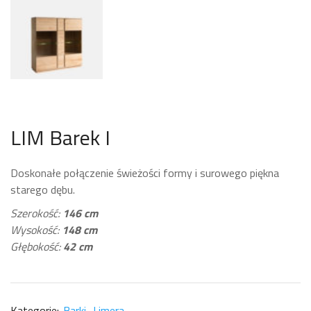
LIM Barek I
Doskonałe połączenie świeżości formy i surowego piękna
starego dębu.
Szerokość:
146 cm
Wysokość:
148 cm
Głębokość:
42 cm
Kategorie:
Barki
Limera