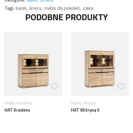
Tagi:
barek
limera
meble dla pokoleń
zakor
PODOBNE PRODUKTY
,
Hatillo
Witryny
Kolekcje
HAT Witryna II
HAT Komoda I