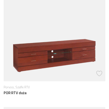
,
Porvoo
Szafki RTV
POR RTV duża