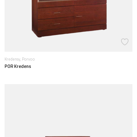
,
Kredensy
Porvoo
POR Kredens