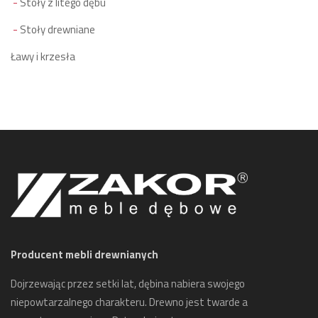
Stoły z litego dębu
Stoły drewniane
Ławy i krzesła
Producent mebli drewnianych
Dojrzewając przez setki lat, dębina nabiera swojego
niepowtarzalnego charakteru. Drewno jest twarde a