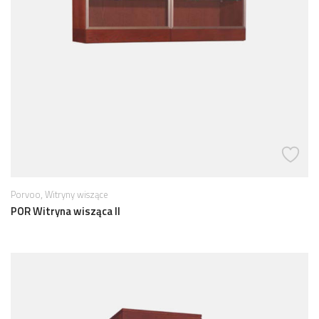
,
Porvoo
Witryny wiszące
POR Witryna wisząca II