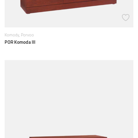
,
Komody
Porvoo
POR Komoda III