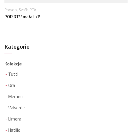
,
Porvoo
Szafki RTV
POR RTV mała L/P
Kategorie
Kolekcje
Tutti
Ora
Merano
Valverde
Limera
Hatillo