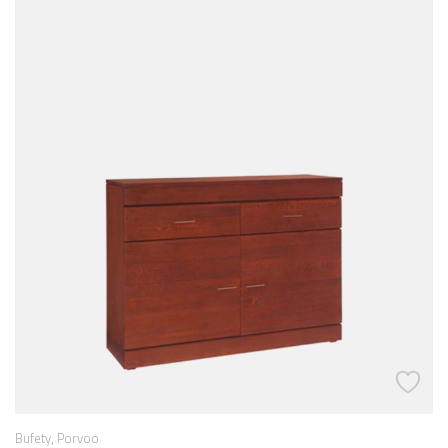
,
Bufety
Porvoo