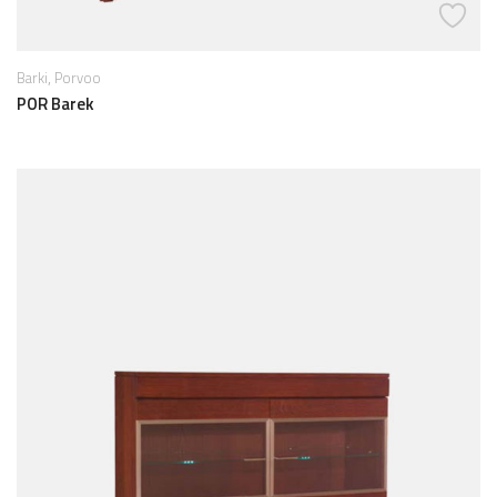
,
Barki
Porvoo
POR Barek