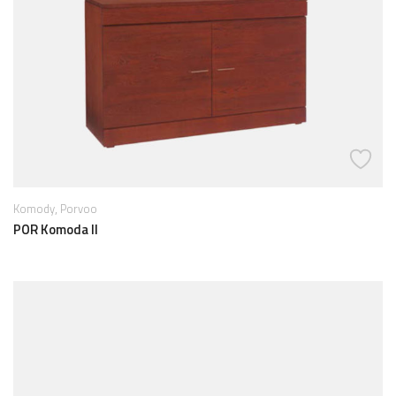
,
Komody
Porvoo
POR Komoda II