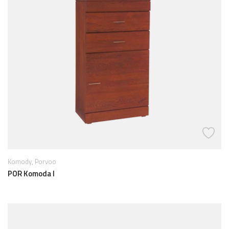
,
Komody
Porvoo
POR Komoda I