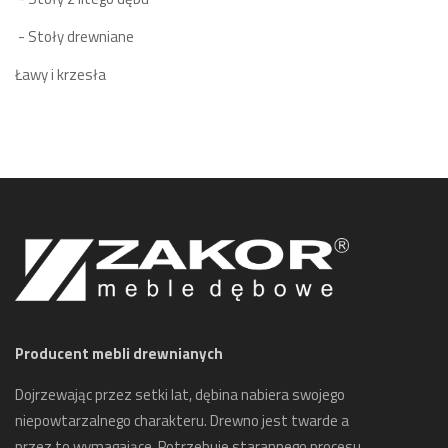
Stoły drewniane
Ławy i krzesła
Producent mebli drewnianych
Dojrzewając przez setki lat, dębina nabiera swojego
niepowtarzalnego charakteru. Drewno jest twarde a
przez to wymagające. Potrzebuje starannego procesu