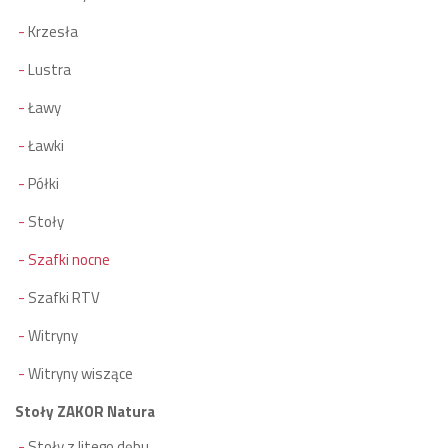
Krzesła
Lustra
Ławy
Ławki
Półki
Stoły
Szafki nocne
Szafki RTV
Witryny
Witryny wiszące
Stoły ZAKOR Natura
Stoły z litego dębu