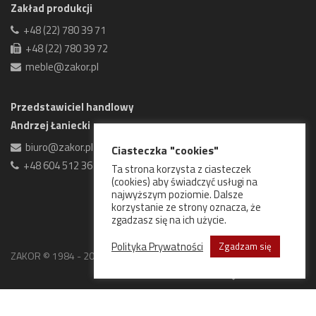
Zakład produkcji
+48 (22) 780 39 71
+48 (22) 780 39 72
meble@zakor.pl
Przedstawiciel handlowy
Andrzej Łaniecki
biuro@zakor.pl
Ciasteczka "cookies"
+48 604 512 361
Ta strona korzysta z ciasteczek
(cookies) aby świadczyć usługi na
najwyższym poziomie. Dalsze
korzystanie ze strony oznacza, że
zgadzasz się na ich użycie.
Polityka Prywatności
Zgadzam się
ZAKOR © 1984 - 2026 Wszelkie prawa zastrzeżone.
Goweb Studio