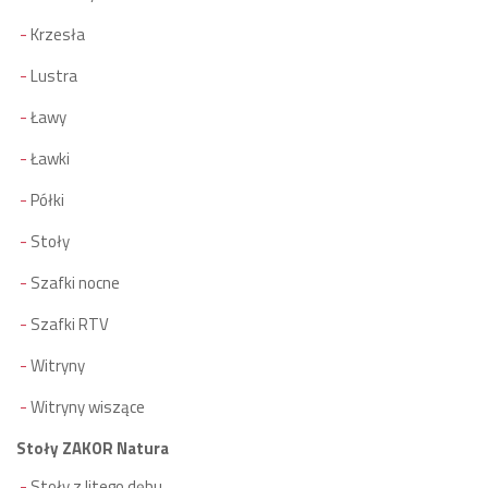
Krzesła
Lustra
Ławy
Ławki
Półki
Stoły
Szafki nocne
Szafki RTV
Witryny
Witryny wiszące
Stoły ZAKOR Natura
Stoły z litego dębu