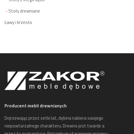
Stoły drewniane
Ławy i krzesła
Producent mebli drewnianych
Dojrzewając przez setki lat, dębina nabiera swojego
niepowtarzalnego charakteru. Drewno jest twarde a
przez to wymagające. Potrzebuje starannego procesu