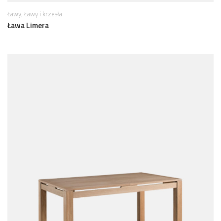
,
Ławy
Ławy i krzesła
Ława Limera