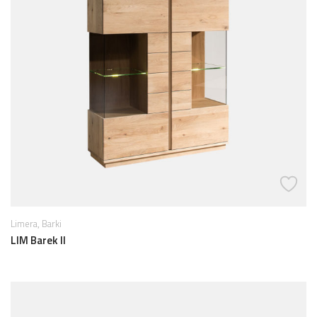
,
Limera
Barki
LIM Barek II