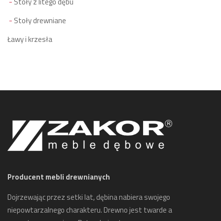
Stoły z litego dębu
Stoły drewniane
Ławy i krzesła
Producent mebli drewnianych
Dojrzewając przez setki lat, dębina nabiera swojego
niepowtarzalnego charakteru. Drewno jest twarde a