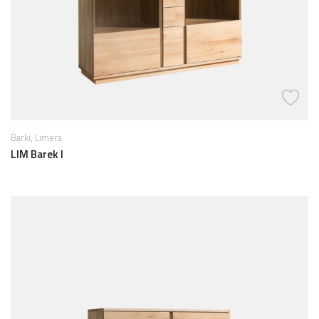
,
Barki
Limera
LIM Barek I