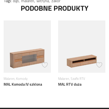
Tagi:
dąb
malaren
witryna
zakor
PODOBNE PRODUKTY
,
,
Malaren
Komody
Malaren
Szafki RTV
MAL Komoda IV szklona
MAL RTV duża