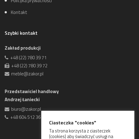
Polityka prywatności
Kontakt
Szybki kontakt
Zakład produkcji
+48 (22) 780 39 71
+48 (22) 780 39 72
meble@zakor.pl
Przedstawiciel handlowy
Andrzej Łaniecki
biuro@zakor.pl
+48 604 512 361
Ciasteczka "cookies"
Ta strona korzysta z ciasteczek
(cookies) aby świadczyć usługi na