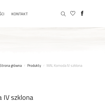
CI
KONTAKT
Strona główna
Produkty
MAL Komoda IV szklona
IV szklona