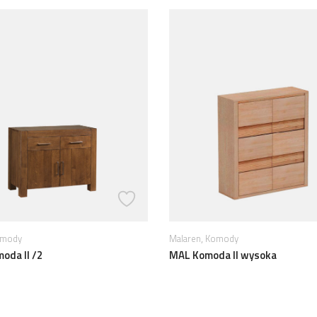
,
Komody
Malaren
Barki
oda II wysoka
MAL Barek