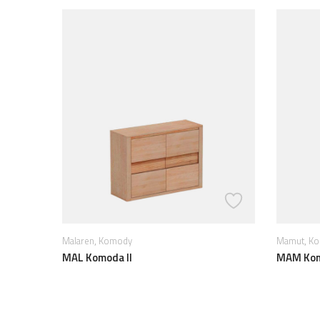
,
,
Mamut
Komody
Malaren
MAM Komoda II /2
MAL Kom