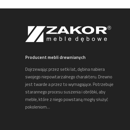
Producent mebli drewnianych
Dojrzewając przez setki lat, dębina nabiera
swojego niepowtarzalnego charakteru. Drewno
jest twarde a przez to wymagające. Potrzebuje
starannego procesu suszenia i obróbki, aby
meble, które z niego powstaną mogły służyć
pokoleniom…