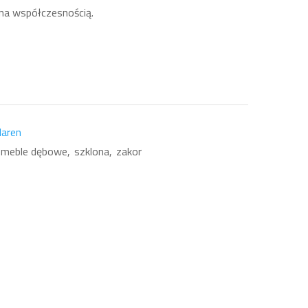
na współczesnością.
laren
meble dębowe
szklona
zakor