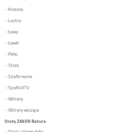
Krzesła
Lustra
Ławy
Ławki
Półki
Stoły
Szafki nocne
Szafki RTV
Witryny
Witryny wiszące
Stoły ZAKOR Natura
Stoły z litego dębu