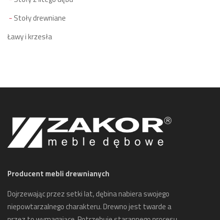
Stoły drewniane
Ławy i krzesła
Producent mebli drewnianych
Dojrzewając przez setki lat, dębina nabiera swojego
niepowtarzalnego charakteru. Drewno jest twarde a
przez to wymagające. Potrzebuje starannego procesu