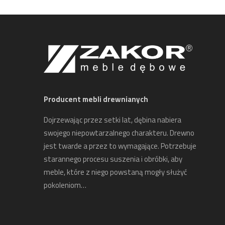
Producent mebli drewnianych
Dojrzewając przez setki lat, dębina nabiera
swojego niepowtarzalnego charakteru. Drewno
jest twarde a przez to wymagające. Potrzebuje
starannego procesu suszenia i obróbki, aby
meble, które z niego powstaną mogły służyć
pokoleniom…