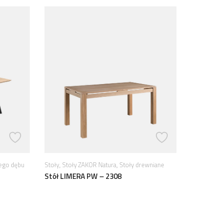
,
,
,
tego dębu
Stoły
Stoły ZAKOR Natura
Stoły drewniane
Stoły
Sto
Stół LIMERA PW – 2308
Stół LT 