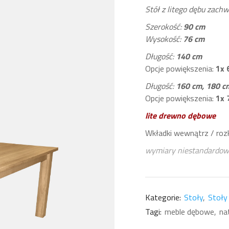
Stół z litego dębu zachw
Szerokość:
90 cm
Wysokość:
76 cm
Długość:
140 cm
Opcje powiększenia:
1x 
Długość:
160 cm,
180 c
Opcje powiększenia:
1x 
lite drewno dębowe
Wkładki wewnątrz / roz
wymiary niestandardow
Kategorie:
Stoły
Stoły 
Tagi:
meble dębowe
na