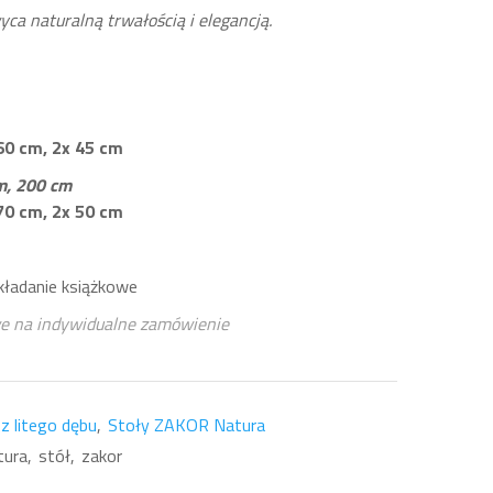
yca naturalną trwałością i elegancją.
6
0 cm,
2x 45 cm
m,
200 cm
70 cm,
2x 50 cm
kładanie książkowe
e na indywidualne zamówienie
z litego dębu
Stoły ZAKOR Natura
tura
stół
zakor