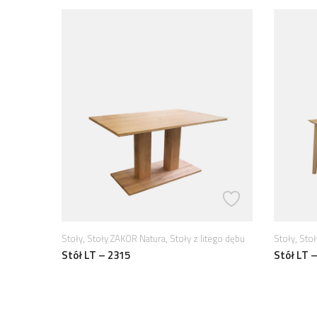
,
,
,
tego dębu
Stoły
Stoły ZAKOR Natura
Stoły z litego dębu
Stoły
Stoł
Stół LT – 2315
Stół LT 