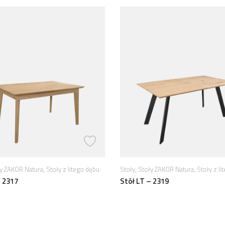
,
,
,
y ZAKOR Natura
Stoły z litego dębu
Stoły
Stoły ZAKOR Natura
Stoły z li
– 2317
Stół LT – 2319