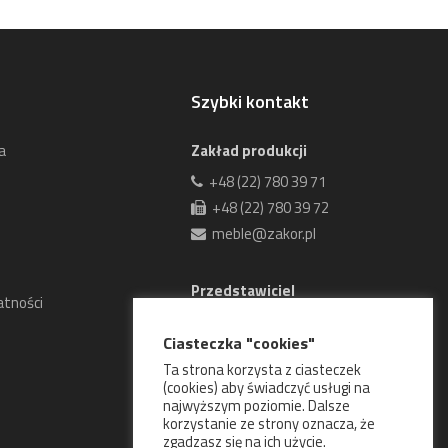
Szybki kontakt
a
Zakład produkcji
+48 (22) 780 39 71
+48 (22) 780 39 72
meble@zakor.pl
Przedstawiciel
atności
handlowy
Ciasteczka "cookies"
Andrzej Łaniecki
Ta strona korzysta z ciasteczek
biuro@zakor.pl
(cookies) aby świadczyć usługi na
+48 604 512 361
najwyższym poziomie. Dalsze
korzystanie ze strony oznacza, że
zgadzasz się na ich użycie.