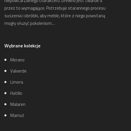
niepowtarzalnego charakteru. Drewno jest twarde a
przez to wymagające. Potrzebuje starannego procesu
suszenia i obróbki, aby meble, które z niego powstaną
mogły służyć pokoleniom…
Wybrane kolekcje
Merano
Valverde
Limera
Hatillo
Malaren
Mamut