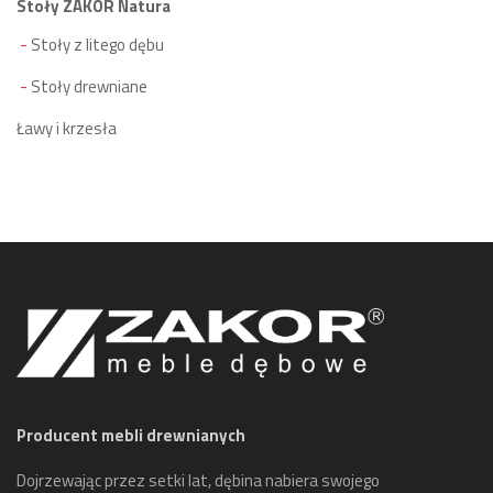
Stoły ZAKOR Natura
Stoły z litego dębu
Stoły drewniane
Ławy i krzesła
Producent mebli drewnianych
Dojrzewając przez setki lat, dębina nabiera swojego