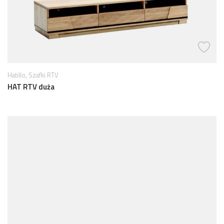
,
Hatillo
Szafki RTV
HAT RTV duża