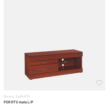
,
Porvoo
Szafki RTV
POR RTV mała L/P