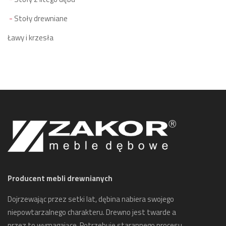
Stoły drewniane
Ławy i krzesła
Producent mebli drewnianych
Dojrzewając przez setki lat, dębina nabiera swojego
niepowtarzalnego charakteru. Drewno jest twarde a
przez to wymagające. Potrzebuje starannego procesu