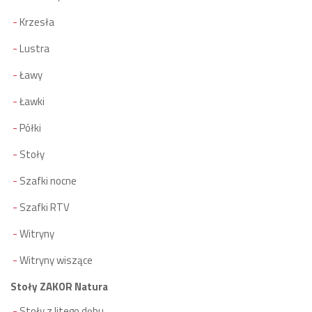
Krzesła
Lustra
Ławy
Ławki
Półki
Stoły
Szafki nocne
Szafki RTV
Witryny
Witryny wiszące
Stoły ZAKOR Natura
Stoły z litego dębu