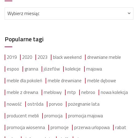
Archiwum
Wybierz miesiąc
Popularne tagi
2019
2020
2023
black weekend
drewniane meble
espoo
granna
józefów
kolekcje
majowa
meble dla pokoleń
meble drewniane
meble dębowe
meble z drewna
meblowy
mtp
nebroo
nowa kolekcja
nowość
ostróda
porvoo
pożegnanie lata
producent mebli
promocja
promocja majowa
promocja wiosenna
promocje
przerwa urlopowa
rabat