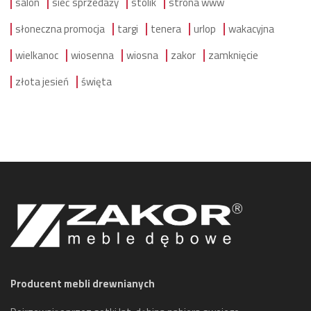
salon
sieć sprzedaży
stolik
strona www
słoneczna promocja
targi
tenera
urlop
wakacyjna
wielkanoc
wiosenna
wiosna
zakor
zamknięcie
złota jesień
święta
Producent mebli drewnianych