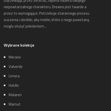
Dojrzewając przez setki lat, dębina nabiera swojego
niepowtarzalnego charakteru. Drewno jest twarde a
przez to wymagające. Potrzebuje starannego procesu
suszenia i obróbki, aby meble, które z niego powstaną
mogły służyć pokoleniom…
Wybrane kolekcje
Merano
Valverde
Limera
Hatillo
Malaren
Mamut