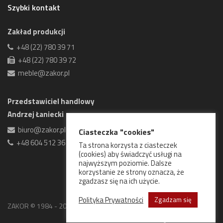
Szybki kontakt
Zakład produkcji
+48 (22) 780 39 71
+48 (22) 780 39 72
meble@zakor.pl
Przedstawiciel handlowy
Andrzej Łaniecki
biuro@zakor.pl
Ciasteczka "cookies"
+48 604 512 361
Ta strona korzysta z ciasteczek
(cookies) aby świadczyć usługi na
najwyższym poziomie. Dalsze
korzystanie ze strony oznacza, że
zgadzasz się na ich użycie.
Polityka Prywatności
Zgadzam się
ZAKOR © 1984 - 2026 Wszelkie prawa zastrzeżone.
Goweb Studio