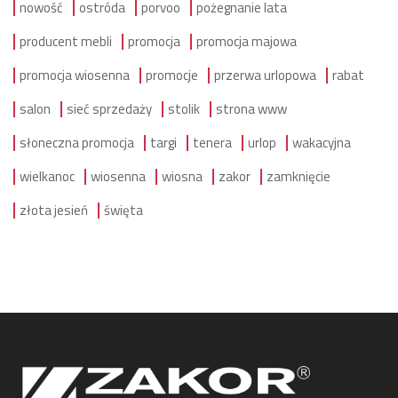
nowość
ostróda
porvoo
pożegnanie lata
producent mebli
promocja
promocja majowa
promocja wiosenna
promocje
przerwa urlopowa
rabat
salon
sieć sprzedaży
stolik
strona www
słoneczna promocja
targi
tenera
urlop
wakacyjna
wielkanoc
wiosenna
wiosna
zakor
zamknięcie
złota jesień
święta