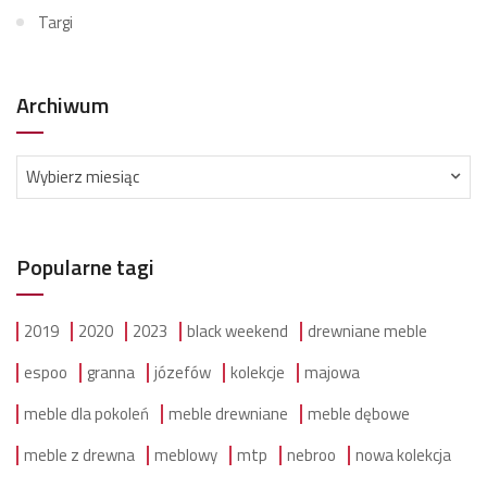
Targi
Archiwum
Archiwum
Wybierz miesiąc
Popularne tagi
2019
2020
2023
black weekend
drewniane meble
espoo
granna
józefów
kolekcje
majowa
meble dla pokoleń
meble drewniane
meble dębowe
meble z drewna
meblowy
mtp
nebroo
nowa kolekcja