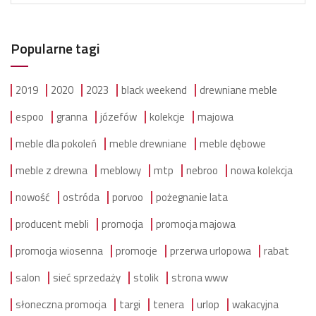
Popularne tagi
2019
2020
2023
black weekend
drewniane meble
espoo
granna
józefów
kolekcje
majowa
meble dla pokoleń
meble drewniane
meble dębowe
meble z drewna
meblowy
mtp
nebroo
nowa kolekcja
nowość
ostróda
porvoo
pożegnanie lata
producent mebli
promocja
promocja majowa
promocja wiosenna
promocje
przerwa urlopowa
rabat
salon
sieć sprzedaży
stolik
strona www
słoneczna promocja
targi
tenera
urlop
wakacyjna