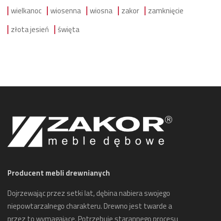
wielkanoc
wiosenna
wiosna
zakor
zamknięcie
złota jesień
święta
Producent mebli drewnianych
Dojrzewając przez setki lat, dębina nabiera swojego
niepowtarzalnego charakteru. Drewno jest twarde a
przez to wymagające. Potrzebuje starannego procesu