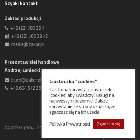
Szybki kontakt
Zakład produkcji
+48 (22) 780 39 71
+48 (22) 780 39 72
meble@zakor.pl
Przedstawiciel handlowy
Andrzej Łaniecki
biuro@zakor.pl
Ciasteczka "cookies"
+48 604 512 361
Ta strona korzysta z ciasteczek
(cookies) aby świadczyć usługi na
najwyższym poziomie. Dalsze
korzystanie ze strony oznacza, że
zgadzasz się na ich użycie.
Polityka Prywatności
Zgadzam się
ZAKOR © 1984 - 2026 Wszelkie prawa zastrzeżone.
Goweb Studio