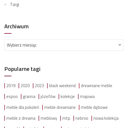
Targi
Archiwum
Archiwum
Wybierz miesiąc
Popularne tagi
2019
2020
2023
black weekend
drewniane meble
espoo
granna
józefów
kolekcje
majowa
meble dla pokoleń
meble drewniane
meble dębowe
meble z drewna
meblowy
mtp
nebroo
nowa kolekcja