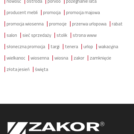
nowość
ostróda
porvoo
pożegnanie lata
producent mebli
promocja
promocja majowa
promocja wiosenna
promocje
przerwa urlopowa
rabat
salon
sieć sprzedaży
stolik
strona www
słoneczna promocja
targi
tenera
urlop
wakacyjna
wielkanoc
wiosenna
wiosna
zakor
zamknięcie
złota jesień
święta