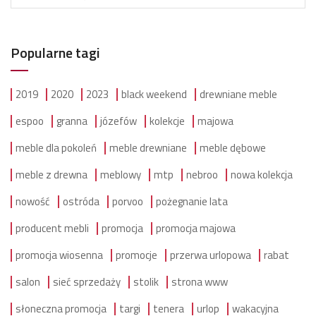
Popularne tagi
2019
2020
2023
black weekend
drewniane meble
espoo
granna
józefów
kolekcje
majowa
meble dla pokoleń
meble drewniane
meble dębowe
meble z drewna
meblowy
mtp
nebroo
nowa kolekcja
nowość
ostróda
porvoo
pożegnanie lata
producent mebli
promocja
promocja majowa
promocja wiosenna
promocje
przerwa urlopowa
rabat
salon
sieć sprzedaży
stolik
strona www
słoneczna promocja
targi
tenera
urlop
wakacyjna