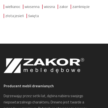
wielkanoc
wiosenna
wiosna
zakor
zamknięcie
złota jesień
święta
Producent mebli drewnianych
Dojrzewając przez setki lat, dębina nabiera swojego
niepowtarzalnego charakteru. Drewno jest twarde a