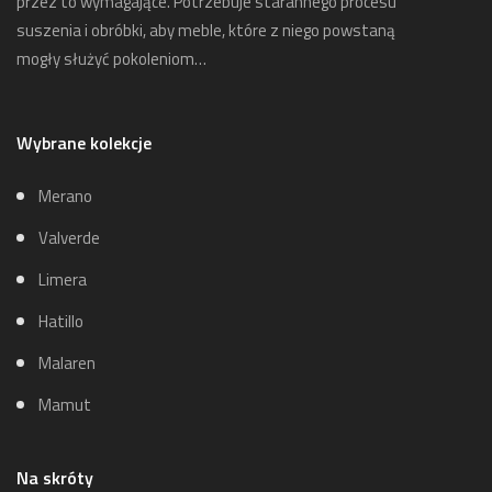
przez to wymagające. Potrzebuje starannego procesu
suszenia i obróbki, aby meble, które z niego powstaną
mogły służyć pokoleniom…
Wybrane kolekcje
Merano
Valverde
Limera
Hatillo
Malaren
Mamut
Na skróty