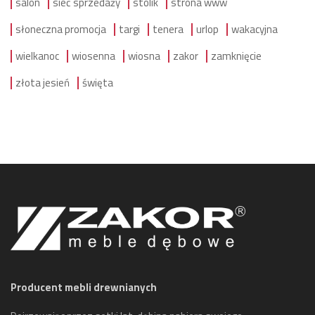
salon
sieć sprzedaży
stolik
strona www
słoneczna promocja
targi
tenera
urlop
wakacyjna
wielkanoc
wiosenna
wiosna
zakor
zamknięcie
złota jesień
święta
Producent mebli drewnianych