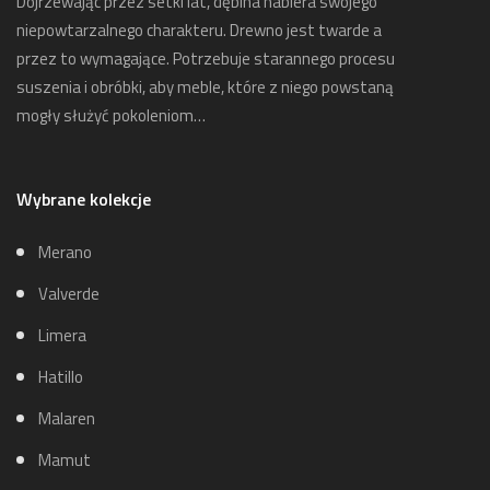
Dojrzewając przez setki lat, dębina nabiera swojego
niepowtarzalnego charakteru. Drewno jest twarde a
przez to wymagające. Potrzebuje starannego procesu
suszenia i obróbki, aby meble, które z niego powstaną
mogły służyć pokoleniom…
Wybrane kolekcje
Merano
Valverde
Limera
Hatillo
Malaren
Mamut