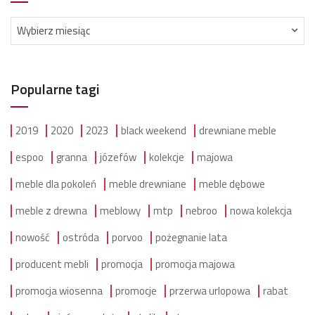
Archiwum
Wybierz miesiąc
Popularne tagi
2019
2020
2023
black weekend
drewniane meble
espoo
granna
józefów
kolekcje
majowa
meble dla pokoleń
meble drewniane
meble dębowe
meble z drewna
meblowy
mtp
nebroo
nowa kolekcja
nowość
ostróda
porvoo
pożegnanie lata
producent mebli
promocja
promocja majowa
promocja wiosenna
promocje
przerwa urlopowa
rabat