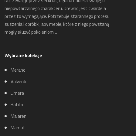
Dojrzewając przez setki lat, dębina nabiera swojego
niepowtarzalnego charakteru. Drewno jest twarde a
przez to wymagające. Potrzebuje starannego procesu
suszenia i obróbki, aby meble, które z niego powstaną
mogły służyć pokoleniom…
Wybrane kolekcje
Merano
Valverde
Limera
Hatillo
Malaren
Mamut