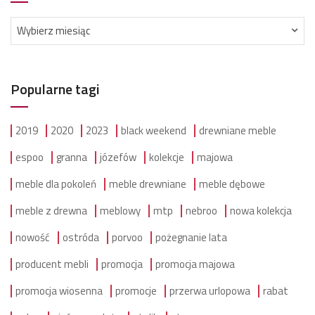
Archiwum
Wybierz miesiąc
Popularne tagi
2019
2020
2023
black weekend
drewniane meble
espoo
granna
józefów
kolekcje
majowa
meble dla pokoleń
meble drewniane
meble dębowe
meble z drewna
meblowy
mtp
nebroo
nowa kolekcja
nowość
ostróda
porvoo
pożegnanie lata
producent mebli
promocja
promocja majowa
promocja wiosenna
promocje
przerwa urlopowa
rabat