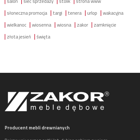
salon
sieć sprzedaży
stolik
strona www
słoneczna promocja
targi
tenera
urlop
wakacyjna
wielkanoc
wiosenna
wiosna
zakor
zamknięcie
złota jesień
święta
Producent mebli drewnianych