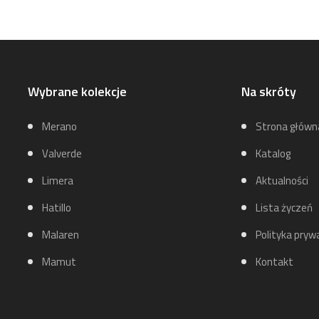
Wybrane kolekcje
Na skróty
Merano
Strona główn
Valverde
Katalog
Limera
Aktualności
Hatillo
Lista życzeń
Malaren
Polityka pryw
Mamut
Kontakt