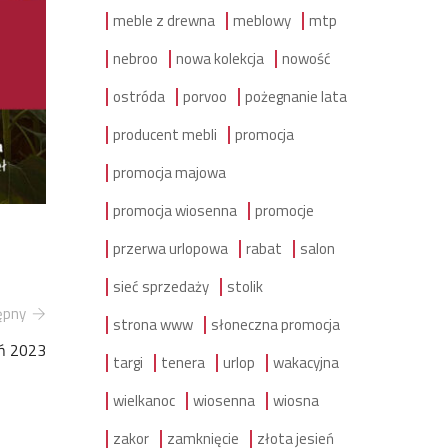
meble z drewna
meblowy
mtp
nebroo
nowa kolekcja
nowość
ostróda
porvoo
pożegnanie lata
producent mebli
promocja
promocja majowa
promocja wiosenna
promocje
przerwa urlopowa
rabat
salon
sieć sprzedaży
stolik
ępny
strona www
słoneczna promocja
eń 2023
targi
tenera
urlop
wakacyjna
wielkanoc
wiosenna
wiosna
zakor
zamknięcie
złota jesień