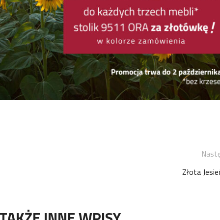
Nast
Złota Jesi
TAKŻE INNE WPISY