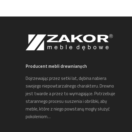
Producent mebli drewnianych
Dojrzewając przez setki lat, dębina nabiera
swojego niepowtarzalnego charakteru. Drewno
jest twarde a przez to wymagające. Potrzebuje
starannego procesu suszenia i obróbki, aby
meble, które z niego powstaną mogły służyć
pokoleniom…