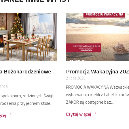
nie Wiosny 2025
Promocje na Ferie 2025
025
14 stycznia 2025
E WIOSNY Wszystkie
PROMOCJE na Ferie 2025 Na ferie
a mebli z tabeli kolorów
mamy dla was dwie promocje:…
 dostępne bez…
Czytaj więcej
ęcej