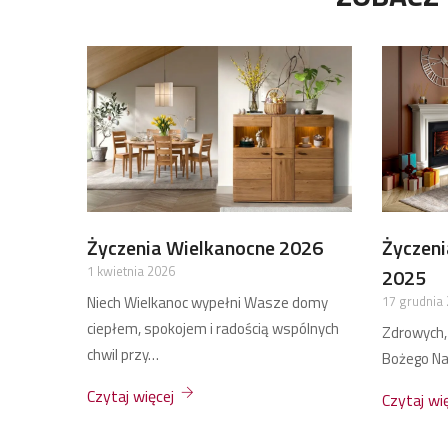
025
Promocja wiosenna 2025
Powita
16 maja 2025
12 marca 2
ie
PROMOCJA WIOSENNA Wszystkie
POWITANI
rów
wybarwienia mebli z tabeli kolorów
wybarwieni
ZAKOR są dostępne bez…
ZAKOR są
Czytaj więcej
Czytaj wi