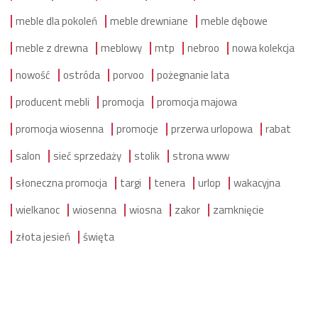
meble dla pokoleń
meble drewniane
meble dębowe
meble z drewna
meblowy
mtp
nebroo
nowa kolekcja
nowość
ostróda
porvoo
pożegnanie lata
producent mebli
promocja
promocja majowa
promocja wiosenna
promocje
przerwa urlopowa
rabat
salon
sieć sprzedaży
stolik
strona www
słoneczna promocja
targi
tenera
urlop
wakacyjna
wielkanoc
wiosenna
wiosna
zakor
zamknięcie
złota jesień
święta