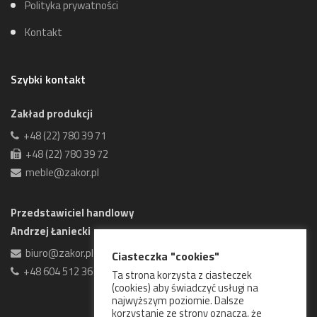
Polityka prywatności
Kontakt
Szybki kontakt
Zakład produkcji
+48 (22) 780 39 71
+48 (22) 780 39 72
meble@zakor.pl
Przedstawiciel handlowy
Andrzej Łaniecki
biuro@zakor.pl
Ciasteczka "cookies"
+48 604 512 361
Ta strona korzysta z ciasteczek
(cookies) aby świadczyć usługi na
najwyższym poziomie. Dalsze
korzystanie ze strony oznacza, że