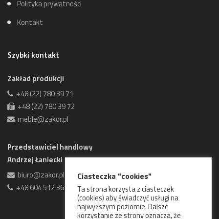
Polityka prywatności
Kontakt
Szybki kontakt
Zakład produkcji
+48 (22) 780 39 71
+48 (22) 780 39 72
meble@zakor.pl
Przedstawiciel handlowy
Andrzej Łaniecki
biuro@zakor.pl
Ciasteczka "cookies"
+48 604 512 361
Ta strona korzysta z ciasteczek
(cookies) aby świadczyć usługi na
najwyższym poziomie. Dalsze
korzystanie ze strony oznacza, że