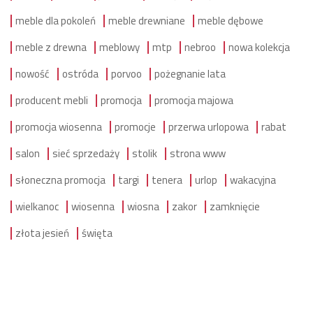
meble dla pokoleń
meble drewniane
meble dębowe
meble z drewna
meblowy
mtp
nebroo
nowa kolekcja
nowość
ostróda
porvoo
pożegnanie lata
producent mebli
promocja
promocja majowa
promocja wiosenna
promocje
przerwa urlopowa
rabat
salon
sieć sprzedaży
stolik
strona www
słoneczna promocja
targi
tenera
urlop
wakacyjna
wielkanoc
wiosenna
wiosna
zakor
zamknięcie
złota jesień
święta