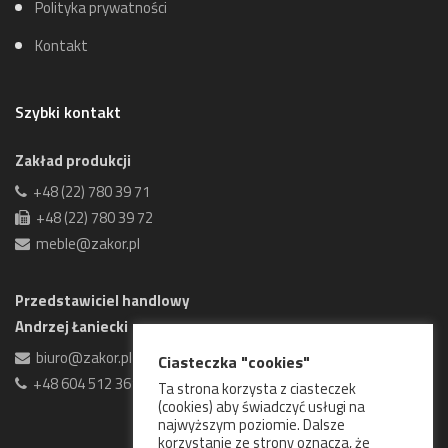
Polityka prywatności
Kontakt
Szybki kontakt
Zakład produkcji
+48 (22) 780 39 71
+48 (22) 780 39 72
meble@zakor.pl
Przedstawiciel handlowy
Andrzej Łaniecki
biuro@zakor.pl
Ciasteczka "cookies"
+48 604 512 361
Ta strona korzysta z ciasteczek
(cookies) aby świadczyć usługi na
najwyższym poziomie. Dalsze
korzystanie ze strony oznacza, że