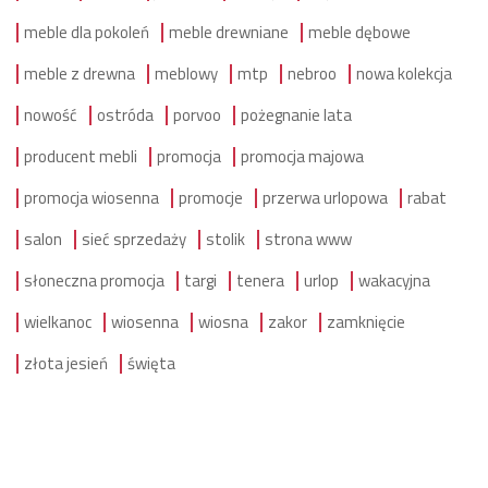
meble dla pokoleń
meble drewniane
meble dębowe
meble z drewna
meblowy
mtp
nebroo
nowa kolekcja
nowość
ostróda
porvoo
pożegnanie lata
producent mebli
promocja
promocja majowa
promocja wiosenna
promocje
przerwa urlopowa
rabat
salon
sieć sprzedaży
stolik
strona www
słoneczna promocja
targi
tenera
urlop
wakacyjna
wielkanoc
wiosenna
wiosna
zakor
zamknięcie
złota jesień
święta