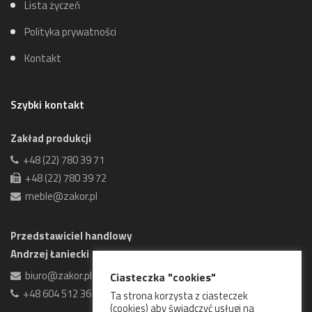
Lista życzeń
Polityka prywatności
Kontakt
Szybki kontakt
Zakład produkcji
+48 (22) 780 39 71
+48 (22) 780 39 72
meble@zakor.pl
Przedstawiciel handlowy
Andrzej Łaniecki
biuro@zakor.pl
Ciasteczka "cookies"
+48 604 512 361
Ta strona korzysta z ciasteczek
(cookies) aby świadczyć usługi na