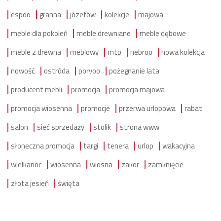
espoo
granna
józefów
kolekcje
majowa
meble dla pokoleń
meble drewniane
meble dębowe
meble z drewna
meblowy
mtp
nebroo
nowa kolekcja
nowość
ostróda
porvoo
pożegnanie lata
producent mebli
promocja
promocja majowa
promocja wiosenna
promocje
przerwa urlopowa
rabat
salon
sieć sprzedaży
stolik
strona www
słoneczna promocja
targi
tenera
urlop
wakacyjna
wielkanoc
wiosenna
wiosna
zakor
zamknięcie
złota jesień
święta