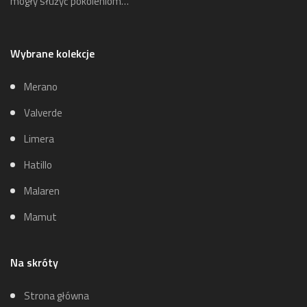
mogły służyć pokoleniom…
Wybrane kolekcje
Merano
Valverde
Limera
Hatillo
Malaren
Mamut
Na skróty
Strona główna