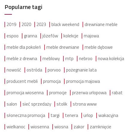
Popularne tagi
2019
2020
2023
black weekend
drewniane meble
espoo
granna
józefów
kolekcje
majowa
meble dla pokoleń
meble drewniane
meble dębowe
meble z drewna
meblowy
mtp
nebroo
nowa kolekcja
nowość
ostróda
porvoo
pożegnanie lata
producent mebli
promocja
promocja majowa
promocja wiosenna
promocje
przerwa urlopowa
rabat
salon
sieć sprzedaży
stolik
strona www
słoneczna promocja
targi
tenera
urlop
wakacyjna
wielkanoc
wiosenna
wiosna
zakor
zamknięcie