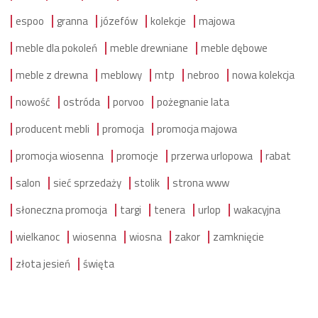
espoo
granna
józefów
kolekcje
majowa
meble dla pokoleń
meble drewniane
meble dębowe
meble z drewna
meblowy
mtp
nebroo
nowa kolekcja
nowość
ostróda
porvoo
pożegnanie lata
producent mebli
promocja
promocja majowa
promocja wiosenna
promocje
przerwa urlopowa
rabat
salon
sieć sprzedaży
stolik
strona www
słoneczna promocja
targi
tenera
urlop
wakacyjna
wielkanoc
wiosenna
wiosna
zakor
zamknięcie
złota jesień
święta