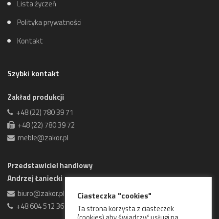
Lista życzeń
Polityka prywatności
Kontakt
Szybki kontakt
Zakład produkcji
+48 (22) 780 39 71
+48 (22) 780 39 72
meble@zakor.pl
Przedstawiciel handlowy
Andrzej Łaniecki
biuro@zakor.pl
Ciasteczka "cookies"
+48 604 512 361
Ta strona korzysta z ciasteczek
(cookies) aby świadczyć usługi na